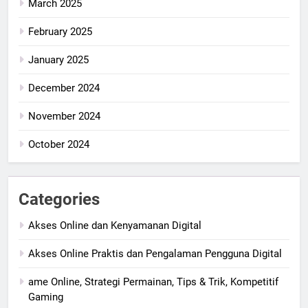
March 2025
February 2025
January 2025
December 2024
November 2024
October 2024
Categories
Akses Online dan Kenyamanan Digital
Akses Online Praktis dan Pengalaman Pengguna Digital
ame Online, Strategi Permainan, Tips & Trik, Kompetitif
Gaming