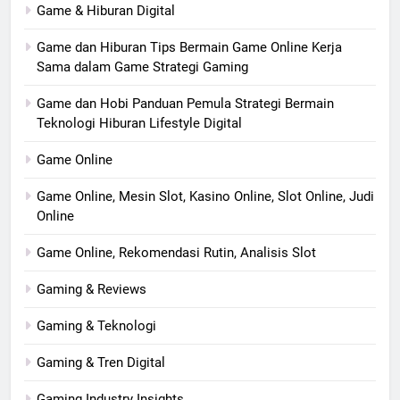
Game & Hiburan Digital
Game dan Hiburan Tips Bermain Game Online Kerja
Sama dalam Game Strategi Gaming
Game dan Hobi Panduan Pemula Strategi Bermain
Teknologi Hiburan Lifestyle Digital
Game Online
Game Online, Mesin Slot, Kasino Online, Slot Online, Judi
Online
Game Online, Rekomendasi Rutin, Analisis Slot
Gaming & Reviews
Gaming & Teknologi
Gaming & Tren Digital
Gaming Industry Insights