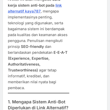
kerja sistem anti-bot pada
link
alternatif kaya787
, mengapa
implementasinya penting,
teknologi yang digunakan, serta
bagaimana sistem ini berdampak
pada kualitas dan keamanan akses
pengguna. Penulisan mengikuti
prinsip
SEO-friendly
dan
berlandaskan pendekatan
E-E-A-T
(Experience, Expertise,
Authoritativeness,
Trustworthiness)
agar tetap
informatif, kredibel, dan
memberikan nilai nyata bagi
pembaca.
1. Mengapa Sistem Anti-Bot
Diperlukan di Link Alternatif?