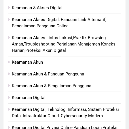
Keamanan & Akses Digital
Keamanan Akses Digital, Panduan Link Alternatif,
Pengalaman Pengguna Online
Keamanan Akses Lintas Lokasi,Praktik Browsing
Aman,Troubleshooting Perjalanan,Manajemen Koneksi
Harian,Proteksi Akun Digital
Keamanan Akun
Keamanan Akun & Panduan Pengguna
Keamanan Akun & Pengalaman Pengguna
Keamanan Digital
Keamanan Digital, Teknologi Informasi, Sistem Proteksi
Data, Infrastruktur Cloud, Cybersecurity Modern
Keamanan Digital,Privasi Online,Panduan Login,Proteksi