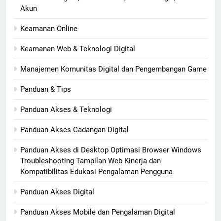
Akun
Keamanan Online
Keamanan Web & Teknologi Digital
Manajemen Komunitas Digital dan Pengembangan Game
Panduan & Tips
Panduan Akses & Teknologi
Panduan Akses Cadangan Digital
Panduan Akses di Desktop Optimasi Browser Windows
Troubleshooting Tampilan Web Kinerja dan
Kompatibilitas Edukasi Pengalaman Pengguna
Panduan Akses Digital
Panduan Akses Mobile dan Pengalaman Digital