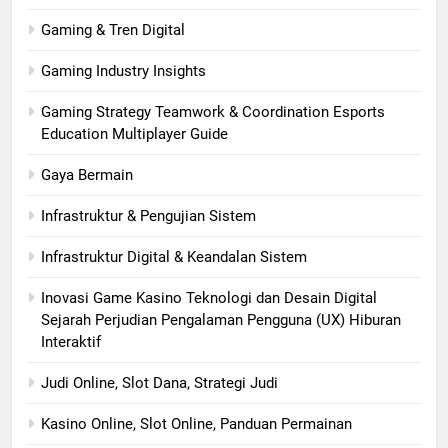
Gaming & Tren Digital
Gaming Industry Insights
Gaming Strategy Teamwork & Coordination Esports
Education Multiplayer Guide
Gaya Bermain
Infrastruktur & Pengujian Sistem
Infrastruktur Digital & Keandalan Sistem
Inovasi Game Kasino Teknologi dan Desain Digital
Sejarah Perjudian Pengalaman Pengguna (UX) Hiburan
Interaktif
Judi Online, Slot Dana, Strategi Judi
Kasino Online, Slot Online, Panduan Permainan