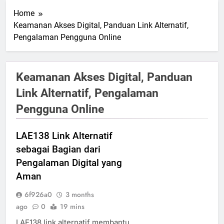
Home
Keamanan Akses Digital, Panduan Link Alternatif,
Pengalaman Pengguna Online
Keamanan Akses Digital, Panduan
Link Alternatif, Pengalaman
Pengguna Online
LAE138 Link Alternatif
sebagai Bagian dari
Pengalaman Digital yang
Aman
6f926a0
3 months
ago
0
19 mins
LAE138 link alternatif membantu