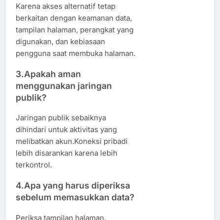
Karena akses alternatif tetap
berkaitan dengan keamanan data,
tampilan halaman, perangkat yang
digunakan, dan kebiasaan
pengguna saat membuka halaman.
3.Apakah aman
menggunakan jaringan
publik?
Jaringan publik sebaiknya
dihindari untuk aktivitas yang
melibatkan akun.Koneksi pribadi
lebih disarankan karena lebih
terkontrol.
4.Apa yang harus diperiksa
sebelum memasukkan data?
Periksa tampilan halaman,