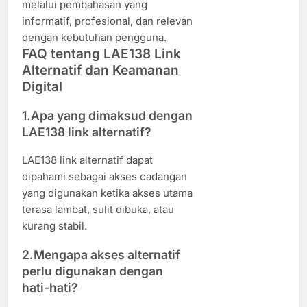
melalui pembahasan yang
informatif, profesional, dan relevan
dengan kebutuhan pengguna.
FAQ tentang LAE138 Link
Alternatif dan Keamanan
Digital
1.Apa yang dimaksud dengan
LAE138 link alternatif?
LAE138 link alternatif dapat
dipahami sebagai akses cadangan
yang digunakan ketika akses utama
terasa lambat, sulit dibuka, atau
kurang stabil.
2.Mengapa akses alternatif
perlu digunakan dengan
hati-hati?