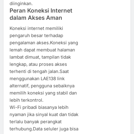
diinginkan.
Peran Koneksi Internet
dalam Akses Aman
Koneksi internet memiliki
pengaruh besar terhadap
pengalaman akses.Koneksi yang
lemah dapat membuat halaman
lambat dimuat, tampilan tidak
lengkap, atau proses akses
terhenti di tengah jalan.Saat
menggunakan LAE138 link
alternatif, pengguna sebaiknya
memilih koneksi yang stabil dan
lebih terkontrol.
Wi-Fi pribadi biasanya lebih
nyaman jika sinyal kuat dan tidak
terlalu banyak perangkat
terhubung.Data seluler juga bisa