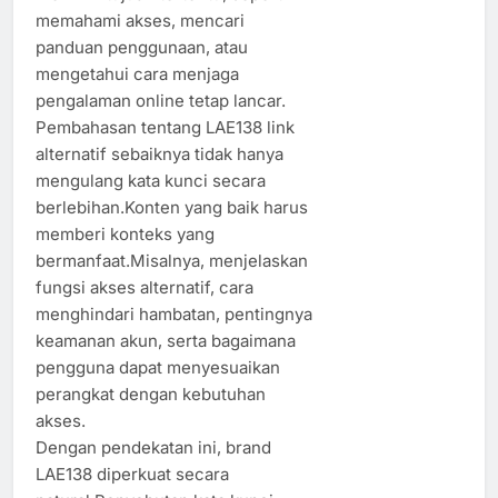
memahami akses, mencari
panduan penggunaan, atau
mengetahui cara menjaga
pengalaman online tetap lancar.
Pembahasan tentang LAE138 link
alternatif sebaiknya tidak hanya
mengulang kata kunci secara
berlebihan.Konten yang baik harus
memberi konteks yang
bermanfaat.Misalnya, menjelaskan
fungsi akses alternatif, cara
menghindari hambatan, pentingnya
keamanan akun, serta bagaimana
pengguna dapat menyesuaikan
perangkat dengan kebutuhan
akses.
Dengan pendekatan ini, brand
LAE138 diperkuat secara