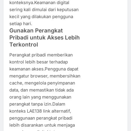
konteksnya.Keamanan digital
sering kali dimulai dari keputusan
kecil yang dilakukan pengguna
setiap hari.
Gunakan Perangkat
Pribadi untuk Akses Lebih
Terkontrol
Perangkat pribadi memberikan
kontrol lebih besar terhadap
keamanan akses.Pengguna dapat
mengatur browser, membersihkan
cache, mengelola penyimpanan
data, dan memastikan tidak ada
orang lain yang menggunakan
perangkat tanpa izin.Dalam
konteks LAE138 link alternatif,
penggunaan perangkat pribadi
lebih disarankan untuk menjaga