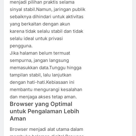
menjadi pilihan praktis selama
sinyal stabil.Namun, jaringan publik
sebaiknya dihindari untuk aktivitas
yang berkaitan dengan akun
karena tidak selalu stabil dan tidak
selalu ideal untuk privasi
pengguna.
Jika halaman belum termuat
sempurna, jangan langsung
memasukkan data.Tunggu hingga
tampilan stabil, lalu lanjutkan
dengan hati-hati.Kebiasaan ini
membantu mengurangi kesalahan
dan menjaga akses tetap aman.
Browser yang Optimal
untuk Pengalaman Lebih
Aman
Browser menjadi alat utama dalam