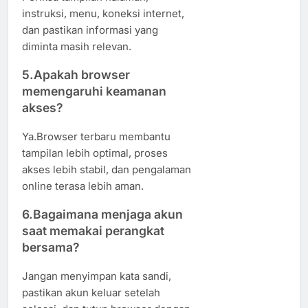
instruksi, menu, koneksi internet,
dan pastikan informasi yang
diminta masih relevan.
5.Apakah browser
memengaruhi keamanan
akses?
Ya.Browser terbaru membantu
tampilan lebih optimal, proses
akses lebih stabil, dan pengalaman
online terasa lebih aman.
6.Bagaimana menjaga akun
saat memakai perangkat
bersama?
Jangan menyimpan kata sandi,
pastikan akun keluar setelah