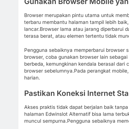
Gunakan Browser Mobile yang
Browser merupakan pintu utama untuk membuk
terbaru membantu halaman tampil lebih baik, 
lancar.Browser lama atau jarang diperbarui 
terasa berat, atau elemen tertentu tidak mu
Pengguna sebaiknya memperbarui browser sec
browser, coba gunakan browser lain sebagai
berbeda, kemungkinan kendala berasal dari c
browser sebelumnya.Pada perangkat mobile,
harian.
Pastikan Koneksi Internet Sta
Akses praktis tidak dapat berjalan baik tanpa
halaman Edwinslot Alternatif bisa lama terb
muncul sempurna.Pengguna sebaiknya memer