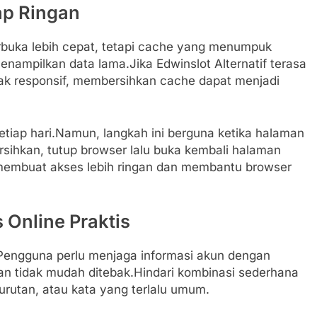
ap Ringan
buka lebih cepat, tetapi cache yang menumpuk
nampilkan data lama.Jika Edwinslot Alternatif terasa
idak responsif, membersihkan cache dapat menjadi
tiap hari.Namun, langkah ini berguna ketika halaman
rsihkan, tutup browser lalu buka kembali halaman
 membuat akses lebih ringan dan membantu browser
Online Praktis
.Pengguna perlu menjaga informasi akun dengan
dan tidak mudah ditebak.Hindari kombinasi sederhana
rurutan, atau kata yang terlalu umum.