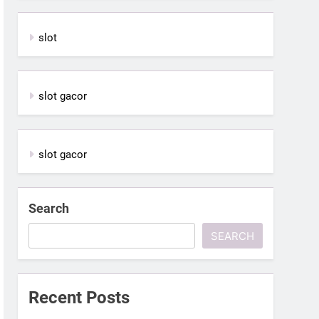
slot
slot gacor
slot gacor
Search
SEARCH
Recent Posts