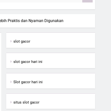
 Lebih Praktis dan Nyaman Digunakan
slot gacor
slot gacor hari ini
Slot gacor hari ini
situs slot gacor