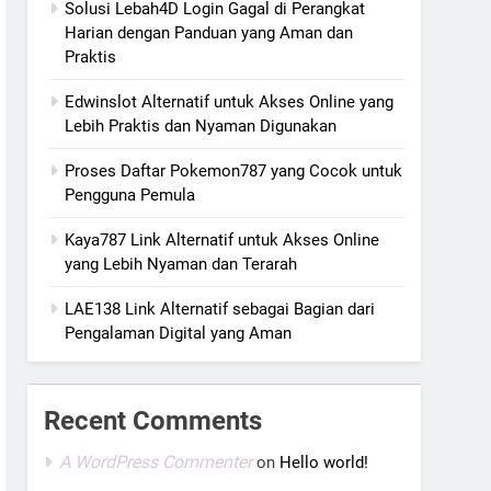
Solusi Lebah4D Login Gagal di Perangkat
Harian dengan Panduan yang Aman dan
Praktis
Edwinslot Alternatif untuk Akses Online yang
Lebih Praktis dan Nyaman Digunakan
Proses Daftar Pokemon787 yang Cocok untuk
Pengguna Pemula
Kaya787 Link Alternatif untuk Akses Online
yang Lebih Nyaman dan Terarah
LAE138 Link Alternatif sebagai Bagian dari
Pengalaman Digital yang Aman
Recent Comments
A WordPress Commenter
on
Hello world!