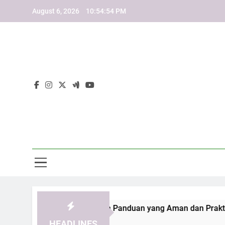
Skip
August 6, 2026
10:54:55 PM
to
content
Ear
Dukung Ke
gkat Harian dengan Panduan yang Aman dan Praktis
Edwi
3 Mo
HEADLINES