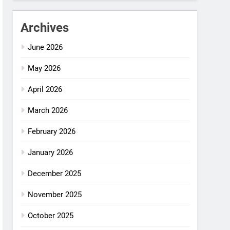
Archives
June 2026
May 2026
April 2026
March 2026
February 2026
January 2026
December 2025
November 2025
October 2025