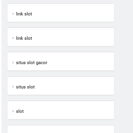
link slot
link slot
situs slot gacor
situs slot
slot