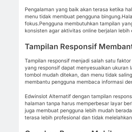
Pengalaman yang baik akan terasa ketika ha
menu tidak membuat pengguna bingung.Halam
fokus.Pengguna membutuhkan tampilan yang r
konsisten agar aktivitas online berjalan lebih 
Tampilan Responsif Memban
Tampilan responsif menjadi salah satu fakto
yang responsif dapat menyesuaikan ukuran l
tombol mudah ditekan, dan menu tidak saling
membantu pengguna membaca informasi den
Edwinslot Alternatif dengan tampilan resp
halaman tanpa harus memperbesar layar berka
juga membuat pengguna lebih mudah beradapt
terasa lebih profesional dan tidak melelahkan