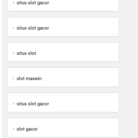
situs slot gacor
situs slot gacor
situs slot
slot maxwin
situs slot gacor
slot gacor