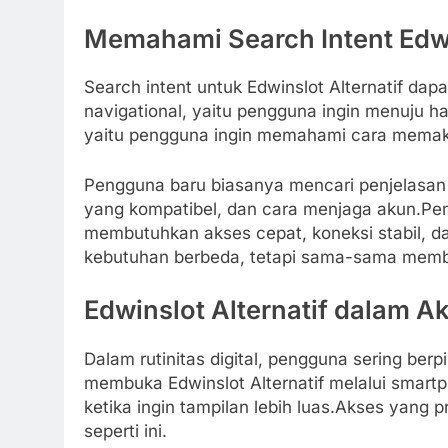
Memahami Search Intent Edwin
Search intent untuk Edwinslot Alternatif da
navigational, yaitu pengguna ingin menuju h
yaitu pengguna ingin memahami cara memaka
Pengguna baru biasanya mencari penjelasan
yang kompatibel, dan cara menjaga akun.Pen
membutuhkan akses cepat, koneksi stabil, d
kebutuhan berbeda, tetapi sama-sama membut
Edwinslot Alternatif dalam Akt
Dalam rutinitas digital, pengguna sering berp
membuka Edwinslot Alternatif melalui smartp
ketika ingin tampilan lebih luas.Akses yan
seperti ini.