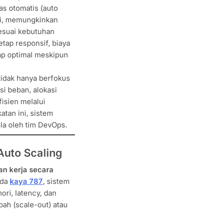
s otomatis (auto
ini, memungkinkan
esuai kebutuhan
etap responsif, biaya
ap optimal meskipun
tidak hanya berfokus
si beban, alokasi
isien melalui
tan ini, sistem
la oleh tim DevOps.
Auto Scaling
an kerja secara
ada
kaya 787
, sistem
ri, latency, dan
h (scale-out) atau