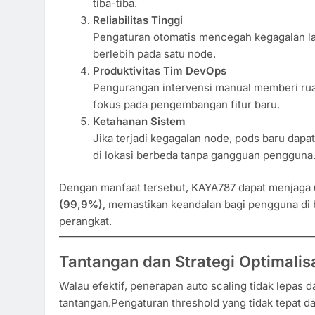
tiba-tiba.
Reliabilitas Tinggi
Pengaturan otomatis mencegah kegagalan la
berlebih pada satu node.
Produktivitas Tim DevOps
Pengurangan intervensi manual memberi rua
fokus pada pengembangan fitur baru.
Ketahanan Sistem
Jika terjadi kegagalan node, pods baru dapa
di lokasi berbeda tanpa gangguan pengguna
Dengan manfaat tersebut, KAYA787 dapat menjaga
(99,9%)
, memastikan keandalan bagi pengguna di 
perangkat.
Tantangan dan Strategi Optimalis
Walau efektif, penerapan auto scaling tidak lepas da
tantangan.Pengaturan threshold yang tidak tepat 