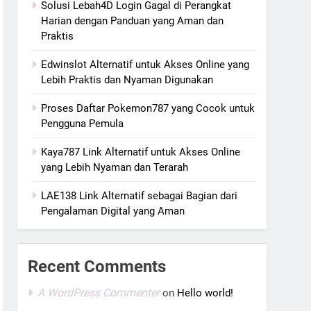
Solusi Lebah4D Login Gagal di Perangkat
Harian dengan Panduan yang Aman dan
Praktis
Edwinslot Alternatif untuk Akses Online yang
Lebih Praktis dan Nyaman Digunakan
Proses Daftar Pokemon787 yang Cocok untuk
Pengguna Pemula
Kaya787 Link Alternatif untuk Akses Online
yang Lebih Nyaman dan Terarah
LAE138 Link Alternatif sebagai Bagian dari
Pengalaman Digital yang Aman
Recent Comments
A WordPress Commenter
on
Hello world!