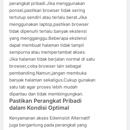
perangkat pribadi.Jika menggunakan
ponsel,pastikan browser tidak sering
tertutup sendiri atau terlalu berat.Jika
menggunakan laptop,pastikan browser
tidak dipenuhi terlalu banyak ekstensi
yang mengganggu.Beberapa ekstensi
dapat membuat halaman tidak tampil
sempurna atau memperlambat akses.
Jika halaman tidak berjalan normal di satu
browser,coba browser lain sebagai
pembanding.Namun,jangan membuka
banyak halaman sekaligus.Cukup gunakan
satu tab agar proses lebih mudah
dipantau dan tidak membingungkan.
Pastikan Perangkat Pribadi
dalam Kondisi Optimal
Kenyamanan akses Edwinslot Alternatif
juga bergantung pada perangkat yang