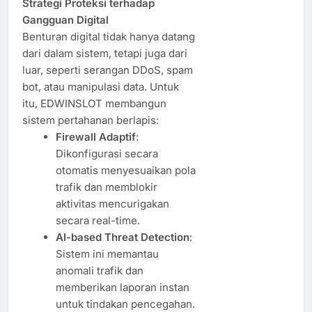
Strategi Proteksi terhadap
Gangguan Digital
Benturan digital tidak hanya datang
dari dalam sistem, tetapi juga dari
luar, seperti serangan DDoS, spam
bot, atau manipulasi data. Untuk
itu, EDWINSLOT membangun
sistem pertahanan berlapis:
Firewall Adaptif
:
Dikonfigurasi secara
otomatis menyesuaikan pola
trafik dan memblokir
aktivitas mencurigakan
secara real-time.
AI-based Threat Detection
:
Sistem ini memantau
anomali trafik dan
memberikan laporan instan
untuk tindakan pencegahan.