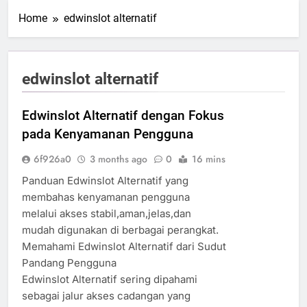
Home
edwinslot alternatif
edwinslot alternatif
Edwinslot Alternatif dengan Fokus
pada Kenyamanan Pengguna
6f926a0
3 months ago
0
16 mins
Panduan Edwinslot Alternatif yang
membahas kenyamanan pengguna
melalui akses stabil,aman,jelas,dan
mudah digunakan di berbagai perangkat.
Memahami Edwinslot Alternatif dari Sudut
Pandang Pengguna
Edwinslot Alternatif sering dipahami
sebagai jalur akses cadangan yang