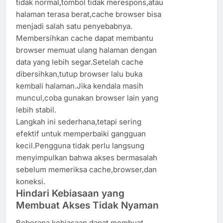
tidak normal,tombol tidak merespons,atau
halaman terasa berat,cache browser bisa
menjadi salah satu penyebabnya.
Membersihkan cache dapat membantu
browser memuat ulang halaman dengan
data yang lebih segar.Setelah cache
dibersihkan,tutup browser lalu buka
kembali halaman.Jika kendala masih
muncul,coba gunakan browser lain yang
lebih stabil.
Langkah ini sederhana,tetapi sering
efektif untuk memperbaiki gangguan
kecil.Pengguna tidak perlu langsung
menyimpulkan bahwa akses bermasalah
sebelum memeriksa cache,browser,dan
koneksi.
Hindari Kebiasaan yang
Membuat Akses Tidak Nyaman
Beberapa kebiasaan dapat membuat