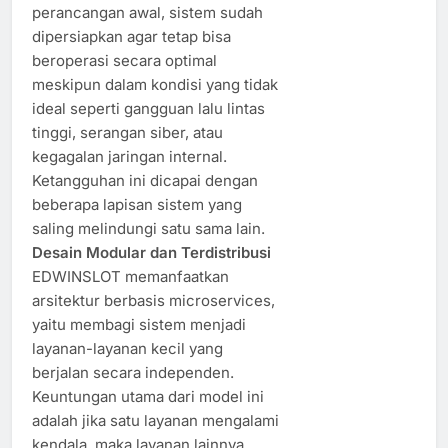
perancangan awal, sistem sudah
dipersiapkan agar tetap bisa
beroperasi secara optimal
meskipun dalam kondisi yang tidak
ideal seperti gangguan lalu lintas
tinggi, serangan siber, atau
kegagalan jaringan internal.
Ketangguhan ini dicapai dengan
beberapa lapisan sistem yang
saling melindungi satu sama lain.
Desain Modular dan Terdistribusi
EDWINSLOT memanfaatkan
arsitektur berbasis microservices,
yaitu membagi sistem menjadi
layanan-layanan kecil yang
berjalan secara independen.
Keuntungan utama dari model ini
adalah jika satu layanan mengalami
kendala, maka layanan lainnya