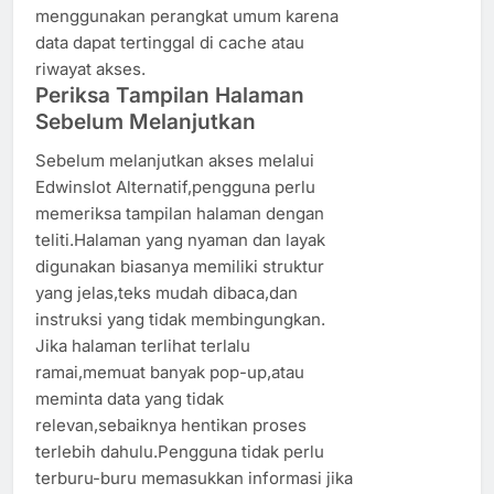
menggunakan perangkat umum karena
data dapat tertinggal di cache atau
riwayat akses.
Periksa Tampilan Halaman
Sebelum Melanjutkan
Sebelum melanjutkan akses melalui
Edwinslot Alternatif,pengguna perlu
memeriksa tampilan halaman dengan
teliti.Halaman yang nyaman dan layak
digunakan biasanya memiliki struktur
yang jelas,teks mudah dibaca,dan
instruksi yang tidak membingungkan.
Jika halaman terlihat terlalu
ramai,memuat banyak pop-up,atau
meminta data yang tidak
relevan,sebaiknya hentikan proses
terlebih dahulu.Pengguna tidak perlu
terburu-buru memasukkan informasi jika