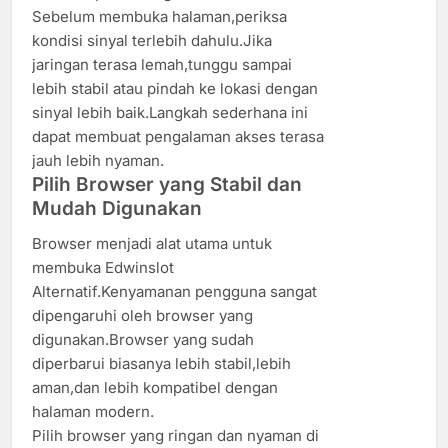
Sebelum membuka halaman,periksa
kondisi sinyal terlebih dahulu.Jika
jaringan terasa lemah,tunggu sampai
lebih stabil atau pindah ke lokasi dengan
sinyal lebih baik.Langkah sederhana ini
dapat membuat pengalaman akses terasa
jauh lebih nyaman.
Pilih Browser yang Stabil dan
Mudah Digunakan
Browser menjadi alat utama untuk
membuka Edwinslot
Alternatif.Kenyamanan pengguna sangat
dipengaruhi oleh browser yang
digunakan.Browser yang sudah
diperbarui biasanya lebih stabil,lebih
aman,dan lebih kompatibel dengan
halaman modern.
Pilih browser yang ringan dan nyaman di