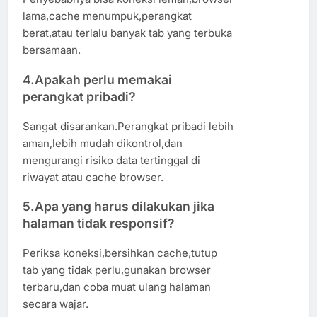
lama,cache menumpuk,perangkat
berat,atau terlalu banyak tab yang terbuka
bersamaan.
4.Apakah perlu memakai
perangkat pribadi?
Sangat disarankan.Perangkat pribadi lebih
aman,lebih mudah dikontrol,dan
mengurangi risiko data tertinggal di
riwayat atau cache browser.
5.Apa yang harus dilakukan jika
halaman tidak responsif?
Periksa koneksi,bersihkan cache,tutup
tab yang tidak perlu,gunakan browser
terbaru,dan coba muat ulang halaman
secara wajar.