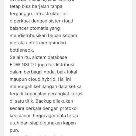
tetap bisa berjalan tanpa
terganggu. Infrastruktur ini
diperkuat dengan sistem load
balancer otomatis yang
mendistribusikan beban secara
merata untuk menghindari
bottleneck.
Selain itu, sistem database
EDWINSLOT juga terdistribusi
dalam berbagai node, baik lokal
maupun cloud hybrid. Hal ini
mencegah kehilangan data ketika
terjadi kegagalan perangkat keras
di satu titik. Backup dilakukan
secara berkala dengan protokol
keamanan tinggi agar data tetap
utuh dan siap digunakan kapan
pun.