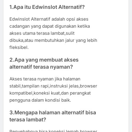
1.Apa itu Edwinslot Alternatif?
Edwinslot Alternatif adalah opsi akses
cadangan yang dapat digunakan ketika
akses utama terasa lambat,sulit
dibuka,atau membutuhkan jalur yang lebih
fleksibel.
2.Apa yang membuat akses
alternatif terasa nyaman?
Akses terasa nyaman jika halaman
stabil,tampilan rapi,instruksi jelas,browser
kompatibel,koneksi kuat,dan perangkat
pengguna dalam kondisi baik.
3.Mengapa halaman alternatif bisa
terasa lambat?
Penyebabnya bisa koneksi lemah,browser