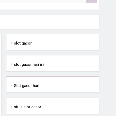
slot gacor
slot gacor hari ini
Slot gacor hari ini
situs slot gacor