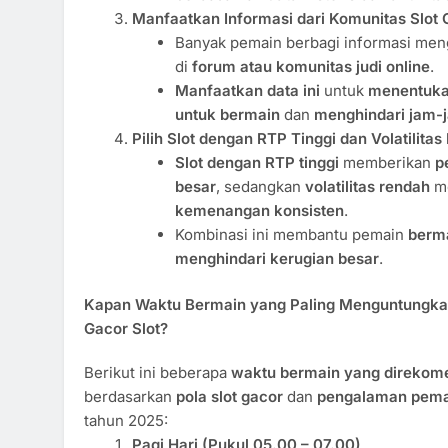
Manfaatkan Informasi dari Komunitas Slot 
Banyak pemain berbagi informasi me
di
forum atau komunitas judi online
.
Manfaatkan data ini
untuk
menentuka
untuk bermain
dan
menghindari jam-
Pilih Slot dengan RTP Tinggi dan Volatilita
Slot dengan RTP tinggi
memberikan
p
besar
, sedangkan
volatilitas rendah
me
kemenangan konsisten
.
Kombinasi ini membantu pemain
berm
menghindari kerugian besar
.
Kapan Waktu Bermain yang Paling Menguntungk
Gacor Slot?
Berikut ini beberapa
waktu bermain yang direkom
berdasarkan
pola slot gacor
dan
pengalaman pemai
tahun 2025:
Pagi Hari (Pukul 05.00 – 07.00)