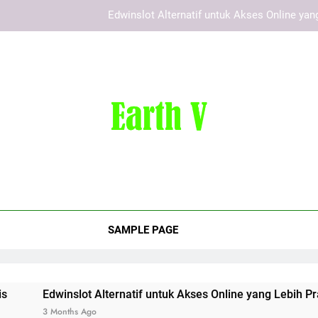
Edwinslot Alternatif untuk Akses Online ya
Proses Daftar Pokemon78
Kaya787 Link Alternatif untuk Akses
Solusi Lebah4D Login Gagal di Perangkat Harian 
Edwinslot Alternatif untuk Akses Online ya
Proses Daftar Pokemon78
th V
berlanjutan Dengan Produk Ramah Lingkungan Dari Earth V.
Kaya787 Link Alternatif untuk Akses
SAMPLE PAGE
dwinslot Alternatif untuk Akses Online yang Lebih Praktis da
Months Ago