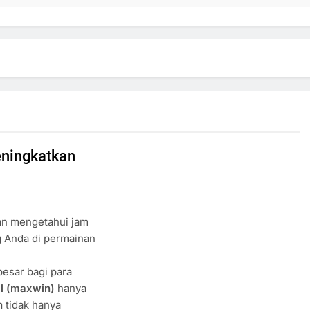
eningkatkan
n mengetahui jam
g Anda di permainan
esar bagi para
l (maxwin)
hanya
n
tidak hanya