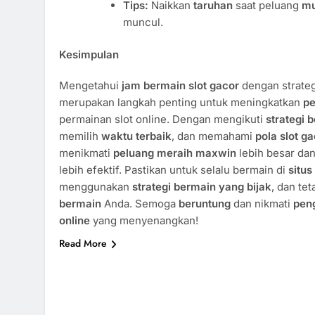
Tips:
Naikkan
taruhan
saat peluang
mu
muncul.
Kesimpulan
Mengetahui
jam bermain slot gacor
dengan strateg
merupakan langkah penting untuk meningkatkan
p
permainan slot online. Dengan mengikuti
strategi 
memilih
waktu terbaik
, dan memahami
pola slot g
menikmati
peluang meraih maxwin
lebih besar da
lebih efektif. Pastikan untuk selalu bermain di
situs
menggunakan
strategi bermain yang bijak
, dan te
bermain
Anda. Semoga
beruntung
dan nikmati
pen
online
yang menyenangkan!
Read More