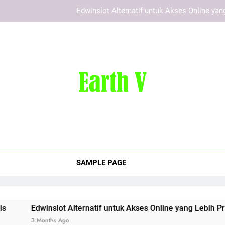
Edwinslot Alternatif untuk Akses Online ya
Proses Daftar Pokemon78
Kaya787 Link Alternatif untuk Akses
Solusi Lebah4D Login Gagal di Perangkat Harian 
Edwinslot Alternatif untuk Akses Online ya
Proses Daftar Pokemon78
th V
berlanjutan Dengan Produk Ramah Lingkungan Dari Earth V.
Kaya787 Link Alternatif untuk Akses
SAMPLE PAGE
inslot Alternatif untuk Akses Online yang Lebih Praktis dan 
nths Ago