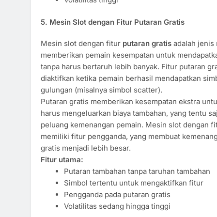
5. Mesin Slot dengan Fitur Putaran Gratis
Mesin slot dengan fitur
putaran gratis
adalah jenis
memberikan pemain kesempatan untuk mendapatka
tanpa harus bertaruh lebih banyak. Fitur putaran gra
diaktifkan ketika pemain berhasil mendapatkan sim
gulungan (misalnya simbol scatter).
Putaran gratis memberikan kesempatan ekstra unt
harus mengeluarkan biaya tambahan, yang tentu sa
peluang kemenangan pemain. Mesin slot dengan fitur
memiliki fitur pengganda, yang membuat kemenang
gratis menjadi lebih besar.
Fitur utama:
Putaran tambahan tanpa taruhan tambahan
Simbol tertentu untuk mengaktifkan fitur
Pengganda pada putaran gratis
Volatilitas sedang hingga tinggi