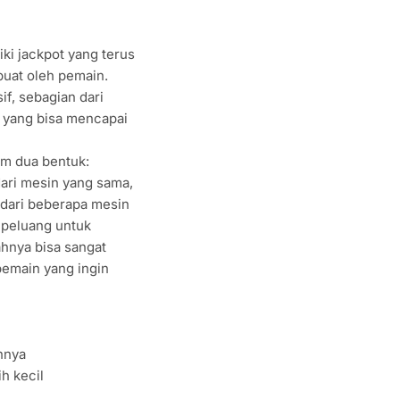
iki jackpot yang terus
buat oleh pemain.
if, sebagian dari
, yang bisa mencapai
am dua bentuk:
ari mesin yang sama,
dari beberapa mesin
 peluang untuk
ahnya bisa sangat
pemain yang ingin
nnya
h kecil