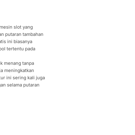
 mesin slot yang
n putaran tambahan
tis ini biasanya
bol tertentu pada
uk menang tanpa
ja meningkatkan
 ini sering kali juga
an selama putaran