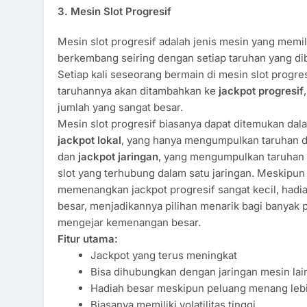
3. Mesin Slot Progresif
Mesin slot progresif adalah jenis mesin yang memil
berkembang seiring dengan setiap taruhan yang di
Setiap kali seseorang bermain di mesin slot progres
taruhannya akan ditambahkan ke
jackpot progresif
jumlah yang sangat besar.
Mesin slot progresif biasanya dapat ditemukan dal
jackpot lokal
, yang hanya mengumpulkan taruhan d
dan
jackpot jaringan
, yang mengumpulkan taruhan 
slot yang terhubung dalam satu jaringan. Meskipun
memenangkan jackpot progresif sangat kecil, hadi
besar, menjadikannya pilihan menarik bagi banyak 
mengejar kemenangan besar.
Fitur utama:
Jackpot yang terus meningkat
Bisa dihubungkan dengan jaringan mesin lai
Hadiah besar meskipun peluang menang lebi
Biasanya memiliki volatilitas tinggi