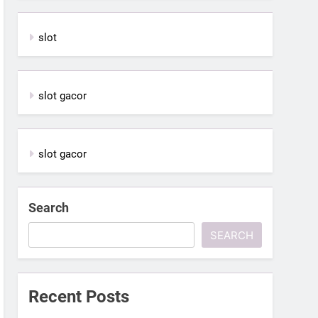
slot
slot gacor
slot gacor
Search
SEARCH
Recent Posts