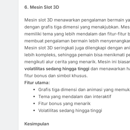
6. Mesin Slot 3D
Mesin slot 3D menawarkan pengalaman bermain yan
dengan grafis tiga dimensi yang menakjubkan. Mesin
memiliki tema yang lebih mendalam dan fitur-fitur b
membuat pengalaman bermain lebih menyenangka
Mesin slot 3D seringkali juga dilengkapi dengan an
lebih kompleks, sehingga pemain bisa menikmati p
mengikuti alur cerita yang menarik. Mesin ini biasa
volatilitas sedang hingga tinggi
dan menawarkan ha
fitur bonus dan simbol khusus.
Fitur utama:
Grafis tiga dimensi dan animasi yang memu
Tema yang mendalam dan interaktif
Fitur bonus yang menarik
Volatilitas sedang hingga tinggi
Kesimpulan