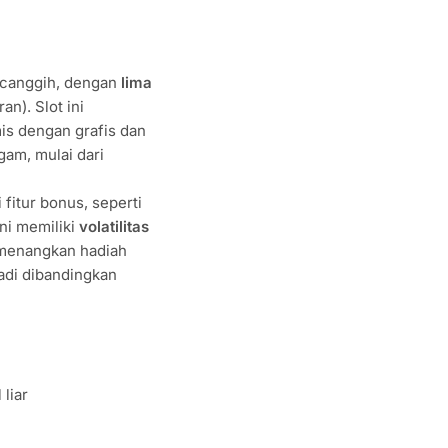
h canggih, dengan
lima
n). Slot ini
s dengan grafis dan
gam, mulai dari
fitur bonus, seperti
ini memiliki
volatilitas
emenangkan hadiah
jadi dibandingkan
liar