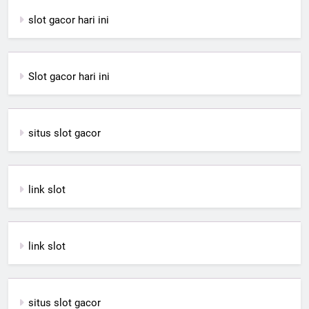
slot gacor hari ini
Slot gacor hari ini
situs slot gacor
link slot
link slot
situs slot gacor