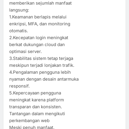
memberikan sejumlah manfaat
langsung:
1.Keamanan berlapis melalui
enkripsi, MFA, dan monitoring
otomatis.
2.Kecepatan login meningkat
berkat dukungan cloud dan
optimasi server.
3.Stabilitas sistem tetap terjaga
meskipun terjadi lonjakan trafik.
4.Pengalaman pengguna lebih
nyaman dengan desain antarmuka
responsif.
5.Kepercayaan pengguna
meningkat karena platform
transparan dan konsisten.
Tantangan dalam mengikuti
perkembangan web
Meski penuh manfaat,