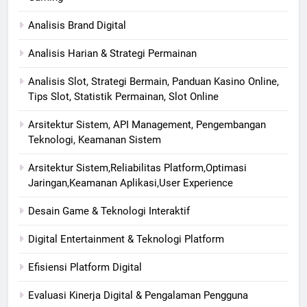
Analisis Brand Digital
Analisis Harian & Strategi Permainan
Analisis Slot, Strategi Bermain, Panduan Kasino Online,
Tips Slot, Statistik Permainan, Slot Online
Arsitektur Sistem, API Management, Pengembangan
Teknologi, Keamanan Sistem
Arsitektur Sistem,Reliabilitas Platform,Optimasi
Jaringan,Keamanan Aplikasi,User Experience
Desain Game & Teknologi Interaktif
Digital Entertainment & Teknologi Platform
Efisiensi Platform Digital
Evaluasi Kinerja Digital & Pengalaman Pengguna