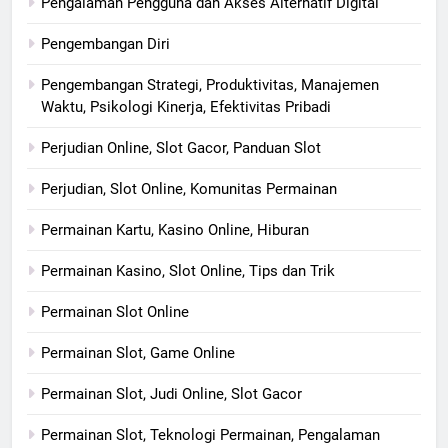
Pengalaman Pengguna dan Akses Alternatif Digital
Pengembangan Diri
Pengembangan Strategi, Produktivitas, Manajemen
Waktu, Psikologi Kinerja, Efektivitas Pribadi
Perjudian Online, Slot Gacor, Panduan Slot
Perjudian, Slot Online, Komunitas Permainan
Permainan Kartu, Kasino Online, Hiburan
Permainan Kasino, Slot Online, Tips dan Trik
Permainan Slot Online
Permainan Slot, Game Online
Permainan Slot, Judi Online, Slot Gacor
Permainan Slot, Teknologi Permainan, Pengalaman