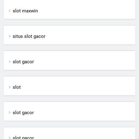
slot maxwin
situs slot gacor
slot gacor
slot
slot gacor
slot gacor