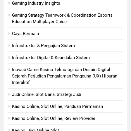
Gaming Industry Insights
Gaming Strategy Teamwork & Coordination Esports
Education Multiplayer Guide
Gaya Bermain
Infrastruktur & Pengujian Sistem
Infrastruktur Digital & Keandalan Sistem
Inovasi Game Kasino Teknologi dan Desain Digital
Sejarah Perjudian Pengalaman Pengguna (UX) Hiburan
Interaktif
Judi Online, Slot Dana, Strategi Judi
Kasino Online, Slot Online, Panduan Permainan
Kasino Online, Slot Online, Review Provider
Kasino, Judi Online, Slot