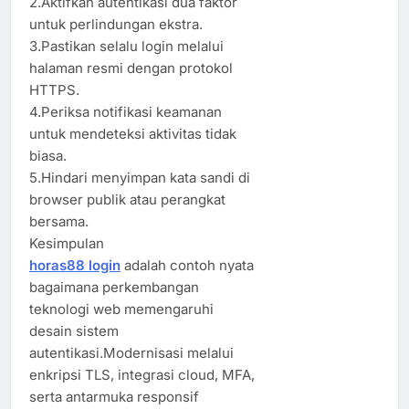
2.Aktifkan autentikasi dua faktor
untuk perlindungan ekstra.
3.Pastikan selalu login melalui
halaman resmi dengan protokol
HTTPS.
4.Periksa notifikasi keamanan
untuk mendeteksi aktivitas tidak
biasa.
5.Hindari menyimpan kata sandi di
browser publik atau perangkat
bersama.
Kesimpulan
horas88 login
adalah contoh nyata
bagaimana perkembangan
teknologi web memengaruhi
desain sistem
autentikasi.Modernisasi melalui
enkripsi TLS, integrasi cloud, MFA,
serta antarmuka responsif