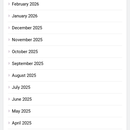
February 2026
January 2026
December 2025
November 2025
October 2025
September 2025
August 2025
July 2025
June 2025
May 2025
April 2025