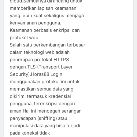
cloud.Semuanya dirancang untuk
memberikan lapisan keamanan
yang lebih kuat sekaligus menjaga
kenyamanan pengguna.
Keamanan berbasis enkripsi dan
protokol web
Salah satu perkembangan terbesar
dalam teknologi web adalah
penerapan protokol HTTPS
dengan TLS (Transport Layer
Security).Horas88 Login
menggunakan protokol ini untuk
memastikan semua data yang
dikirim, termasuk kredensial
pengguna, terenkripsi dengan
aman.Hal ini mencegah serangan
penyadapan (sniffing) atau
manipulasi data yang bisa terjadi
pada koneksi tidak