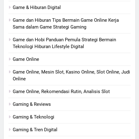
Game & Hiburan Digital
Game dan Hiburan Tips Bermain Game Online Kerja
Sama dalam Game Strategi Gaming
Game dan Hobi Panduan Pemula Strategi Bermain
Teknologi Hiburan Lifestyle Digital
Game Online
Game Online, Mesin Slot, Kasino Online, Slot Online, Judi
Online
Game Online, Rekomendasi Rutin, Analisis Slot
Gaming & Reviews
Gaming & Teknologi
Gaming & Tren Digital