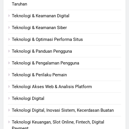
Taruhan
Teknologi & Keamanan Digital
Teknologi & Keamanan Siber
Teknologi & Optimasi Performa Situs
Teknologi & Panduan Pengguna
Teknologi & Pengalaman Pengguna
Teknologi & Perilaku Pemain
Teknologi Akses Web & Analisis Platform
Teknologi Digital
Teknologi Digital, Inovasi Sistem, Kecerdasan Buatan
Teknologi Keuangan, Slot Online, Fintech, Digital
Payment