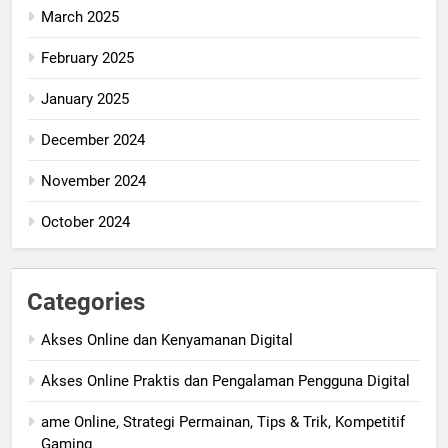
March 2025
February 2025
January 2025
December 2024
November 2024
October 2024
Categories
Akses Online dan Kenyamanan Digital
Akses Online Praktis dan Pengalaman Pengguna Digital
ame Online, Strategi Permainan, Tips & Trik, Kompetitif
Gaming