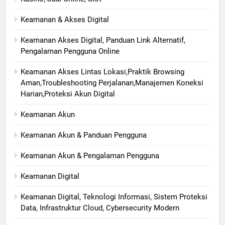
Keamanan & Akses Digital
Keamanan Akses Digital, Panduan Link Alternatif,
Pengalaman Pengguna Online
Keamanan Akses Lintas Lokasi,Praktik Browsing
Aman,Troubleshooting Perjalanan,Manajemen Koneksi
Harian,Proteksi Akun Digital
Keamanan Akun
Keamanan Akun & Panduan Pengguna
Keamanan Akun & Pengalaman Pengguna
Keamanan Digital
Keamanan Digital, Teknologi Informasi, Sistem Proteksi
Data, Infrastruktur Cloud, Cybersecurity Modern