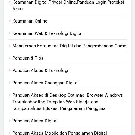
Keamanan Digital,Privasi Online,Panduan Login,Proteksi
Akun
Keamanan Online
Keamanan Web & Teknologi Digital
Manajemen Komunitas Digital dan Pengembangan Game
Panduan & Tips
Panduan Akses & Teknologi
Panduan Akses Cadangan Digital
Panduan Akses di Desktop Optimasi Browser Windows
Troubleshooting Tampilan Web Kinerja dan
Kompatibilitas Edukasi Pengalaman Pengguna
Panduan Akses Digital
Panduan Akses Mobile dan Pengalaman Digital