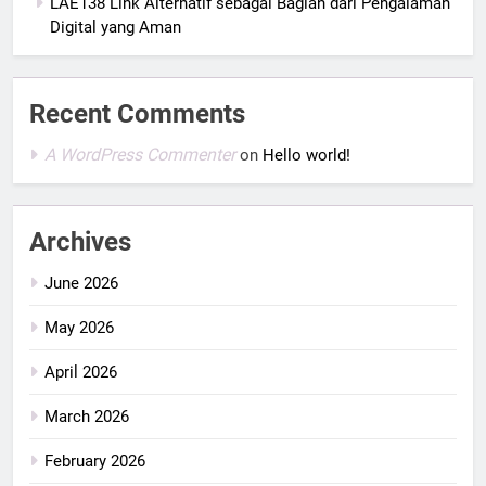
LAE138 Link Alternatif sebagai Bagian dari Pengalaman
Digital yang Aman
Recent Comments
A WordPress Commenter
on
Hello world!
Archives
June 2026
May 2026
April 2026
March 2026
February 2026