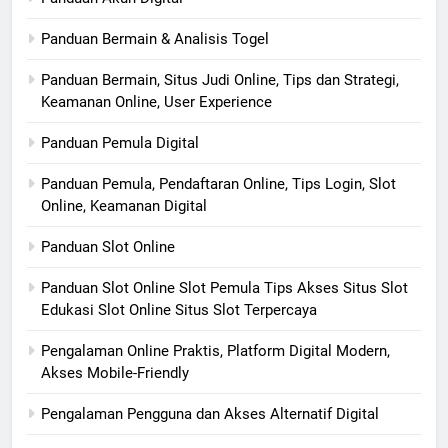
Panduan Bermain & Analisis Togel
Panduan Bermain, Situs Judi Online, Tips dan Strategi,
Keamanan Online, User Experience
Panduan Pemula Digital
Panduan Pemula, Pendaftaran Online, Tips Login, Slot
Online, Keamanan Digital
Panduan Slot Online
Panduan Slot Online Slot Pemula Tips Akses Situs Slot
Edukasi Slot Online Situs Slot Terpercaya
Pengalaman Online Praktis, Platform Digital Modern,
Akses Mobile-Friendly
Pengalaman Pengguna dan Akses Alternatif Digital