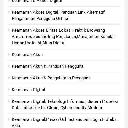
Keamanan & Akses Digital
Keamanan Akses Digital, Panduan Link Alternatif,
Pengalaman Pengguna Online
Keamanan Akses Lintas Lokasi,Praktik Browsing
Aman,Troubleshooting Perjalanan,Manajemen Koneksi
Harian,Proteksi Akun Digital
Keamanan Akun
Keamanan Akun & Panduan Pengguna
Keamanan Akun & Pengalaman Pengguna
Keamanan Digital
Keamanan Digital, Teknologi Informasi, Sistem Proteksi
Data, Infrastruktur Cloud, Cybersecurity Modern
Keamanan Digital,Privasi Online,Panduan Login,Proteksi
Akun