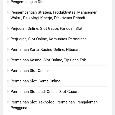
Pengembangan Diri
Pengembangan Strategi, Produktivitas, Manajemen
Waktu, Psikologi Kinerja, Efektivitas Pribadi
Perjudian Online, Slot Gacor, Panduan Slot
Perjudian, Slot Online, Komunitas Permainan
Permainan Kartu, Kasino Online, Hiburan
Permainan Kasino, Slot Online, Tips dan Trik
Permainan Slot Online
Permainan Slot, Game Online
Permainan Slot, Judi Online, Slot Gacor
Permainan Slot, Teknologi Permainan, Pengalaman
Pengguna