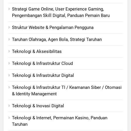
Strategi Game Online, User Experience Gaming,
Pengembangan Skill Digital, Panduan Pemain Baru
Struktur Website & Pengalaman Pengguna
Taruhan Olahraga, Agen Bola, Strategi Taruhan
Teknologi & Aksesibilitas
Teknologi & Infrastruktur Cloud
Teknologi & Infrastruktur Digital
Teknologi & Infrastruktur TI / Keamanan Siber / Otomasi
& Identity Management
Teknologi & Inovasi Digital
Teknologi & Internet, Permainan Kasino, Panduan
Taruhan