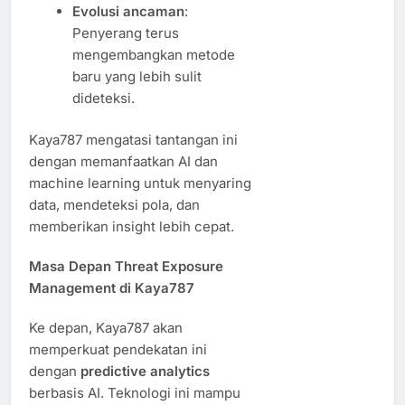
Evolusi ancaman
:
Penyerang terus
mengembangkan metode
baru yang lebih sulit
dideteksi.
Kaya787 mengatasi tantangan ini
dengan memanfaatkan AI dan
machine learning untuk menyaring
data, mendeteksi pola, dan
memberikan insight lebih cepat.
Masa Depan Threat Exposure
Management di Kaya787
Ke depan, Kaya787 akan
memperkuat pendekatan ini
dengan
predictive analytics
berbasis AI. Teknologi ini mampu