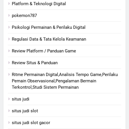
Platform & Teknologi Digital
pokemon787
Psikologi Permainan & Perilaku Digital
Regulasi Data & Tata Kelola Keamanan
Review Platform / Panduan Game
Review Situs & Panduan
Ritme Permainan Digital,Analisis Tempo Game,Perilaku
Pemain Observasional,Pengalaman Bermain
Terkontrol,Studi Sistem Permainan
situs judi
situs judi slot
situs judi slot gacor