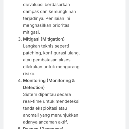
dievaluasi berdasarkan
dampak dan kemungkinan
terjadinya. Penilaian ini
menghasilkan prioritas
mitigasi.
Mitigasi (Mitigation)
Langkah teknis seperti
patching, konfigurasi ulang,
atau pembatasan akses
dilakukan untuk mengurangi
risiko.
Monitoring (Monitoring &
Detection)
Sistem dipantau secara
real-time untuk mendeteksi
tanda eksploitasi atau
anomali yang menunjukkan
adanya ancaman aktif.
Respon (Response)