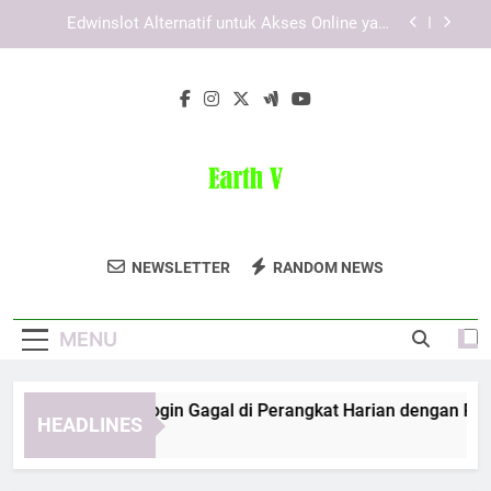
Skip
Proses Daftar Pokemon787 yang Cocok untuk
to
Pengguna Pemula
content
Kaya787 Link Alternatif untuk Akses Online yang
Lebih Nyaman dan Terarah
Solusi Lebah4D Login Gagal di Perangkat Harian
dengan Panduan yang Aman dan Praktis
Edwinslot Alternatif untuk Akses Online yang
Lebih Praktis dan Nyaman Digunakan
Proses Daftar Pokemon787 yang Cocok untuk
Pengguna Pemula
Earth V
Dukung Keberlanjutan Dengan Produk
Kaya787 Link Alternatif untuk Akses Online yang
NEWSLETTER
RANDOM NEWS
Lebih Nyaman dan Terarah
Ramah Lingkungan Dari Earth V.
MENU
lusi Lebah4D Login Gagal di Perangkat Harian dengan Pandu
HEADLINES
Months Ago