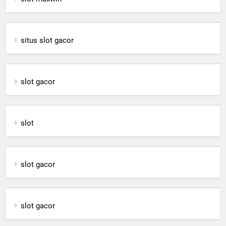
situs slot gacor
slot gacor
slot
slot gacor
slot gacor