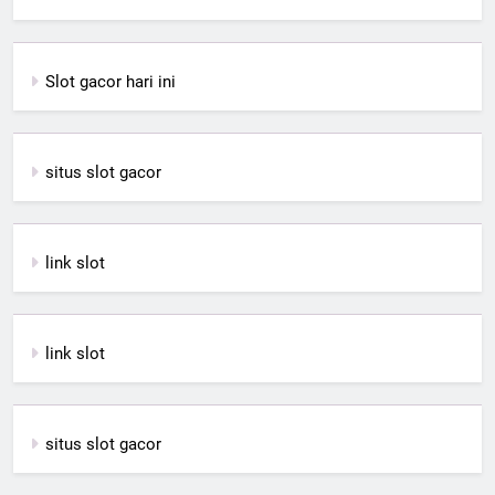
Slot gacor hari ini
situs slot gacor
link slot
link slot
situs slot gacor