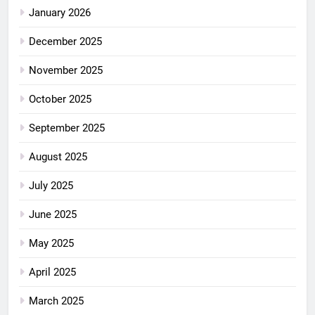
January 2026
December 2025
November 2025
October 2025
September 2025
August 2025
July 2025
June 2025
May 2025
April 2025
March 2025