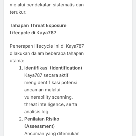
melalui pendekatan sistematis dan
terukur.
Tahapan Threat Exposure
Lifecycle di Kaya787
Penerapan lifecycle ini di Kaya787
dilakukan dalam beberapa tahapan
utama:
Identifikasi (Identification)
Kaya787 secara aktif
mengidentifikasi potensi
ancaman melalui
vulnerability scanning,
threat intelligence, serta
analisis log.
Penilaian Risiko
(Assessment)
Ancaman yang ditemukan