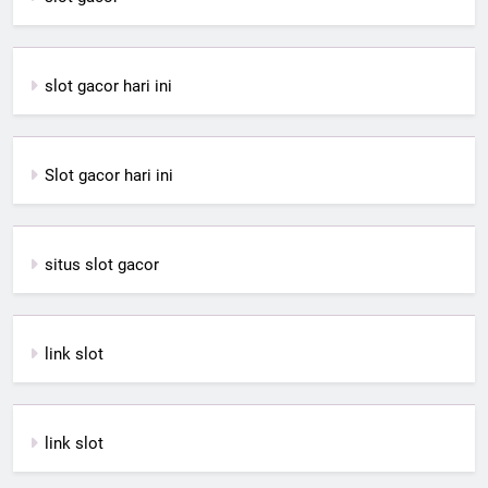
slot gacor hari ini
Slot gacor hari ini
situs slot gacor
link slot
link slot