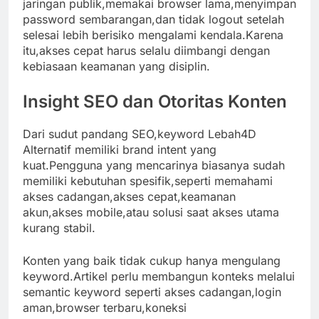
jaringan publik,memakai browser lama,menyimpan
password sembarangan,dan tidak logout setelah
selesai lebih berisiko mengalami kendala.Karena
itu,akses cepat harus selalu diimbangi dengan
kebiasaan keamanan yang disiplin.
Insight SEO dan Otoritas Konten
Dari sudut pandang SEO,keyword Lebah4D
Alternatif memiliki brand intent yang
kuat.Pengguna yang mencarinya biasanya sudah
memiliki kebutuhan spesifik,seperti memahami
akses cadangan,akses cepat,keamanan
akun,akses mobile,atau solusi saat akses utama
kurang stabil.
Konten yang baik tidak cukup hanya mengulang
keyword.Artikel perlu membangun konteks melalui
semantic keyword seperti akses cadangan,login
aman,browser terbaru,koneksi