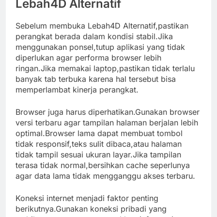
Lebah4D Alternatif
Sebelum membuka Lebah4D Alternatif,pastikan
perangkat berada dalam kondisi stabil.Jika
menggunakan ponsel,tutup aplikasi yang tidak
diperlukan agar performa browser lebih
ringan.Jika memakai laptop,pastikan tidak terlalu
banyak tab terbuka karena hal tersebut bisa
memperlambat kinerja perangkat.
Browser juga harus diperhatikan.Gunakan browser
versi terbaru agar tampilan halaman berjalan lebih
optimal.Browser lama dapat membuat tombol
tidak responsif,teks sulit dibaca,atau halaman
tidak tampil sesuai ukuran layar.Jika tampilan
terasa tidak normal,bersihkan cache seperlunya
agar data lama tidak mengganggu akses terbaru.
Koneksi internet menjadi faktor penting
berikutnya.Gunakan koneksi pribadi yang