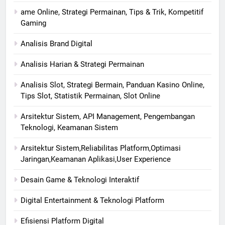
ame Online, Strategi Permainan, Tips & Trik, Kompetitif
Gaming
Analisis Brand Digital
Analisis Harian & Strategi Permainan
Analisis Slot, Strategi Bermain, Panduan Kasino Online,
Tips Slot, Statistik Permainan, Slot Online
Arsitektur Sistem, API Management, Pengembangan
Teknologi, Keamanan Sistem
Arsitektur Sistem,Reliabilitas Platform,Optimasi
Jaringan,Keamanan Aplikasi,User Experience
Desain Game & Teknologi Interaktif
Digital Entertainment & Teknologi Platform
Efisiensi Platform Digital