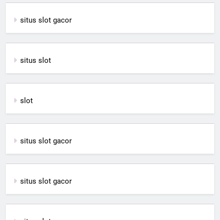
situs slot gacor
situs slot
slot
situs slot gacor
situs slot gacor