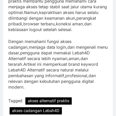
praktis membantu pengguna memahami cara
menjaga akses tetap stabil saat jalur utama kurang
optimal.Namun,kepraktisan akses harus selalu
diimbangi dengan keamanan akun,perangkat
pribadi,browser terbaru,koneksi aman,dan
kebiasaan logout setelah selesai.
Dengan memahami fungsi akses
cadangan,menjaga data login,dan mengenali menu
dasar,pengguna dapat memakai Lebah4D
Alternatif secara lebih nyaman,aman,dan
terarah.Artikel ini memperkuat brand keyword
Lebah4D Alternatif secara natural melalui
pembahasan yang informatif,profesional,dan
relevan dengan kebutuhan pengguna digital
modern.
Tagged:
akses alternatif praktis
akses cadangan Lebah4D