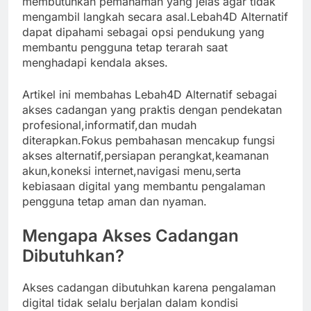
membutuhkan pemahaman yang jelas agar tidak
mengambil langkah secara asal.Lebah4D Alternatif
dapat dipahami sebagai opsi pendukung yang
membantu pengguna tetap terarah saat
menghadapi kendala akses.
Artikel ini membahas Lebah4D Alternatif sebagai
akses cadangan yang praktis dengan pendekatan
profesional,informatif,dan mudah
diterapkan.Fokus pembahasan mencakup fungsi
akses alternatif,persiapan perangkat,keamanan
akun,koneksi internet,navigasi menu,serta
kebiasaan digital yang membantu pengalaman
pengguna tetap aman dan nyaman.
Mengapa Akses Cadangan
Dibutuhkan?
Akses cadangan dibutuhkan karena pengalaman
digital tidak selalu berjalan dalam kondisi