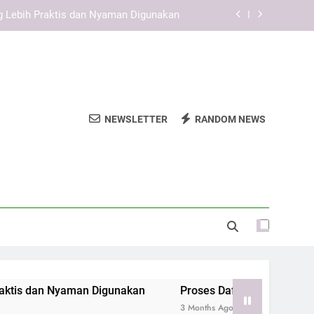
ng Lebih Praktis dan Nyaman Digunakan
7 yang Cocok untuk Pengguna Pemula
 Online yang Lebih Nyaman dan Terarah
dengan Panduan yang Aman dan Praktis
NEWSLETTER
RANDOM NEWS
ng Lebih Praktis dan Nyaman Digunakan
7 yang Cocok untuk Pengguna Pemula
 Online yang Lebih Nyaman dan Terarah
Nyaman Digunakan
Proses Daftar Pokemon787 yang Coco
3 Months Ago