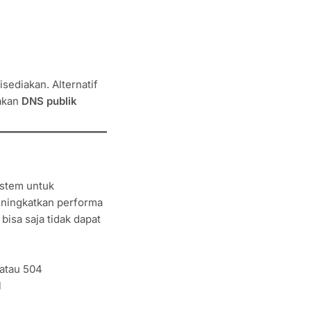
isediakan. Alternatif
akan
DNS publik
stem untuk
eningkatkan performa
bisa saja tidak dapat
 atau 504
l