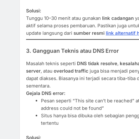
Solusi:
Tunggu 10–30 menit atau gunakan
link cadangan
ya
aktif selama proses pembaruan. Pastikan juga unt
update langsung dari
sumber resmi
link alternatif
3.
Gangguan Teknis atau DNS Error
Masalah teknis seperti
DNS tidak resolve
,
kesalah
server
, atau
overload traffic
juga bisa menjadi peny
dapat diakses. Biasanya ini terjadi secara tiba-tiba 
sementara.
Gejala DNS error:
Pesan seperti “This site can’t be reached” 
address could not be found”
Situs hanya bisa dibuka oleh sebagian pengg
tertentu
Solusi: