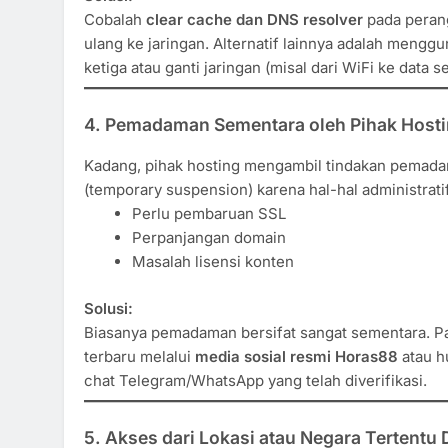
Cobalah
clear cache dan DNS resolver
pada perang
ulang ke jaringan. Alternatif lainnya adalah meng
ketiga atau ganti jaringan (misal dari WiFi ke data se
4.
Pemadaman Sementara oleh Pihak Host
Kadang, pihak hosting mengambil tindakan pemad
(temporary suspension) karena hal-hal administratif
Perlu pembaruan SSL
Perpanjangan domain
Masalah lisensi konten
Solusi:
Biasanya pemadaman bersifat sangat sementara. Pa
terbaru melalui
media sosial resmi Horas88
atau h
chat Telegram/WhatsApp yang telah diverifikasi.
5.
Akses dari Lokasi atau Negara Tertentu 