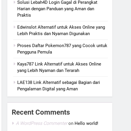
Solusi Lebah4D Login Gagal di Perangkat
Harian dengan Panduan yang Aman dan
Praktis
Edwinslot Alternatif untuk Akses Online yang
Lebih Praktis dan Nyaman Digunakan
Proses Daftar Pokemon787 yang Cocok untuk
Pengguna Pemula
Kaya787 Link Alternatif untuk Akses Online
yang Lebih Nyaman dan Terarah
LAE138 Link Alternatif sebagai Bagian dari
Pengalaman Digital yang Aman
Recent Comments
A WordPress Commenter
on
Hello world!