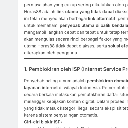
permasalahan yang cukup sering dikeluhkan oleh 
Horas88 adalah
link utama yang tidak dapat diaks
ini telah menyediakan berbagai
link alternatif
, pen
untuk memahami
penyebab utama di balik kendala 
mengambil langkah cepat dan tepat untuk tetap terh
akan mengulas secara rinci berbagai faktor yang 
utama Horas88 tidak dapat diakses, serta
solusi efe
diterapkan oleh pengguna.
1.
Pemblokiran oleh ISP (Internet Service Pr
Penyebab paling umum adalah
pemblokiran domain
layanan internet
di wilayah Indonesia. Pemerintah 
secara berkala melakukan pemutakhiran daftar situ
melanggar kebijakan konten digital. Dalam proses in
yang tidak masuk kategori ilegal secara eksplisit t
karena sistem penyaringan otomatis.
Ciri-ciri blokir ISP: