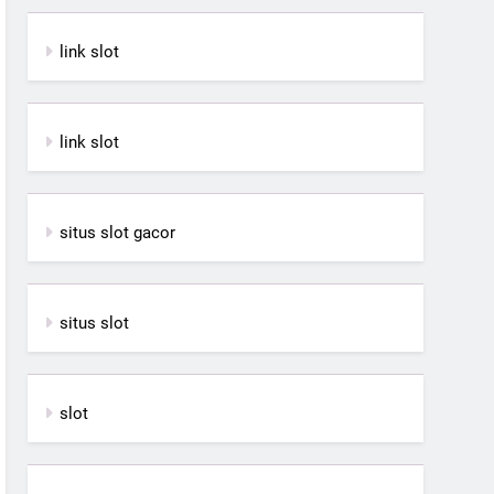
link slot
link slot
situs slot gacor
situs slot
slot