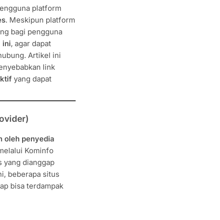
pengguna platform
es
. Meskipun platform
ting bagi pengguna
ini
, agar dapat
ubung. Artikel ini
menyebabkan link
ktif
yang dapat
ovider)
 oleh penyedia
melalui Kominfo
s yang dianggap
i, beberapa situs
etap bisa terdampak