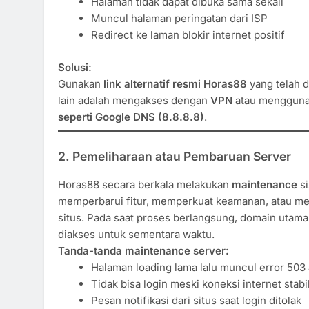
Halaman tidak dapat dibuka sama sekali
Muncul halaman peringatan dari ISP
Redirect ke laman blokir internet positif
Solusi:
Gunakan
link alternatif resmi Horas88
yang telah d
lain adalah mengakses dengan
VPN
atau menggun
seperti Google DNS (8.8.8.8)
.
2.
Pemeliharaan atau Pembaruan Server
Horas88 secara berkala melakukan
maintenance
si
memperbarui fitur, memperkuat keamanan, atau m
situs. Pada saat proses berlangsung, domain utama 
diakses untuk sementara waktu.
Tanda-tanda maintenance server:
Halaman loading lama lalu muncul error 503
Tidak bisa login meski koneksi internet stabi
Pesan notifikasi dari situs saat login ditolak