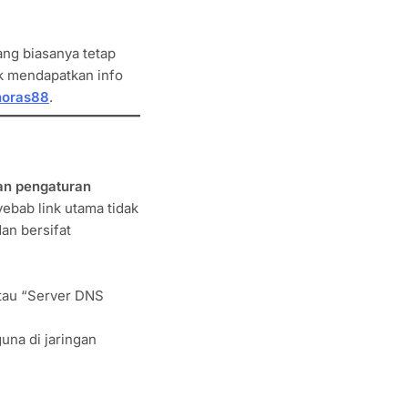
ng biasanya tetap
uk mendapatkan info
 horas88
.
an pengaturan
ebab link utama tidak
dan bersifat
atau “Server DNS
una di jaringan